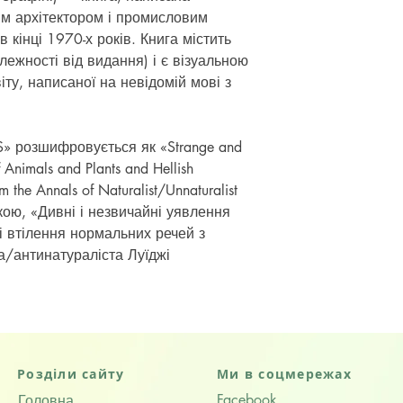
им архітектором і промисловим
 кінці 1970-х років. Книга містить
лежності від видання) і є візуальною
ту, написаної на невідомій мові з
 розшифровується як «Strange and
f Animals and Plants and Hellish
m the Annals of Naturalist/Unnaturalist
ською, «Дивні і незвичайні уявлення
і втілення нормальних речей з
а/антинатураліста Луїджі
Розділи сайту
Ми в соцмережах
Facebook
Головна