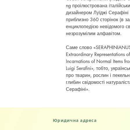
ng проілюстрована італійськ
дизайнером Луїджі Серафіні в
приблизно 360 сторінок (в за
енциклопедією невідомого сві
незрозумілим алфавітом.
Саме слово «SERAPHINIANUS»
Extraordinary Representations o
Incarnations of Normal Items fro
Luigi Serafini», тобто, україн
про тварин, рослин і пекельн
глибин свідомості натураліст
Серафіні».
Юридична адреса