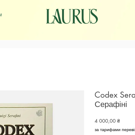
М
Codex Sera
Серафіні
Ціна
4 000,00 ₴
за тарифами переві