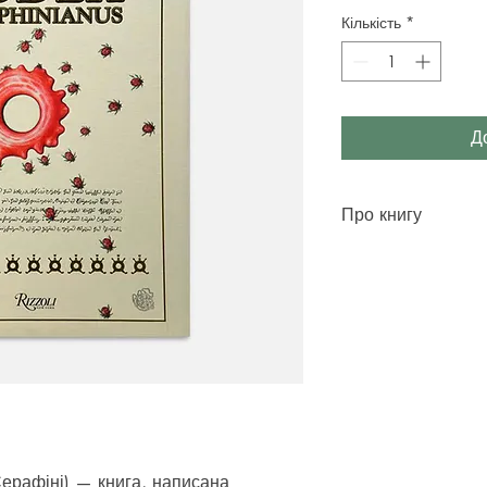
Кількість
*
Д
Про книгу
Рік видання
2014
Кількість сторіно
Формат
330х245 
Обкладинка
тверда
ISBN
978-966-2449-
Маса
2,5 кг
Читати більше
Серафіні) — книга, написана