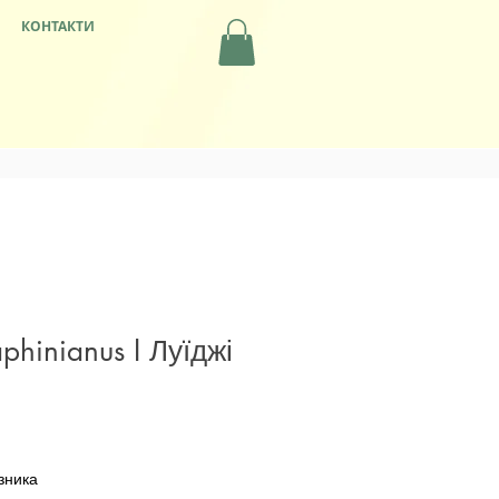
КОНТАКТИ
phinianus I Луїджі
зника