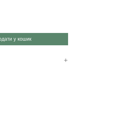
одати у кошик
к
396
мм
42-6