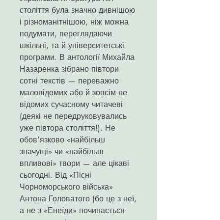
століття була значно дивнішою
і різноманітнішою, ніж можна
подумати, переглядаючи
шкільні, та й університетські
програми. В антології Михайла
Назаренка зібрано півтори
сотні текстів — переважно
маловідомих або й зовсім не
відомих сучасному читачеві
(деякі не передруковувались
уже півтора століття!). Не
обов’язково «найбільш
значущі» чи «найбільш
впливові» твори — але цікаві
сьогодні. Від «Пісні
Чорноморського війська»
Антона Головатого (бо це з неї,
а не з «Енеїди» починається