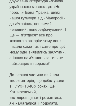
друкована література «живою
українською мовою») до «Не
пора…» Івана Франка: шлях
нашої культури від «Малоросії»
до «України», непрямий,
непевний, непередбачуваний. І
ще — п’ятдесят есе про
кожного з авторів: чому вони
писали саме так і саме про це?
Чому одні виявились забутими,
а інших пам’ятають за геть не
найкращими творами?
До першої частини ввійшли
твори авторів, що дебютували
в 1790–1840-х роках. Це
Котляревський,
«котляревщина» і романтики,
які намагалися її подолати,