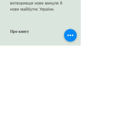
витворивши нове минуле й
нове майбутнє України.
Про книгу
Рік видання
2021
Кількість сторінок
496
Формат
170х245 мм
Обкладинка
тверда
ISBN
978-617-7313-60-0
Маса
0,8 кг
Читати більше