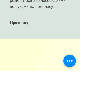
розібратися з філософськими
пошуками нашого часу.
Про книгу
Рік видання
2019
Кількість сторінок
680
Формат
170х240 мм
Обкладинка
палітурка
ISBN
978-966-2449-83-9
Маса
0,9 кг
Читати більше
КОНТАКТИ