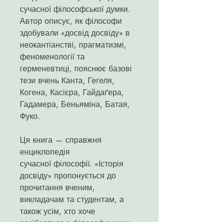
сучасної філософської думки.
Автор описує, як філософи
здобували «досвід досвіду» в
неокантіанстві, прагматизмі,
феноменології та
герменевтиці, пояснює базові
тези вчень Канта, Гегеля,
Когена, Касієра, Гайдаґера,
Гадамера, Беньяміна, Батая,
Фуко.
Ця книга — справжня
енциклопедія
сучасної філософії. «Історія
досвіду» пропонується до
прочитання вченим,
викладачам та студентам, а
також усім, хто хоче