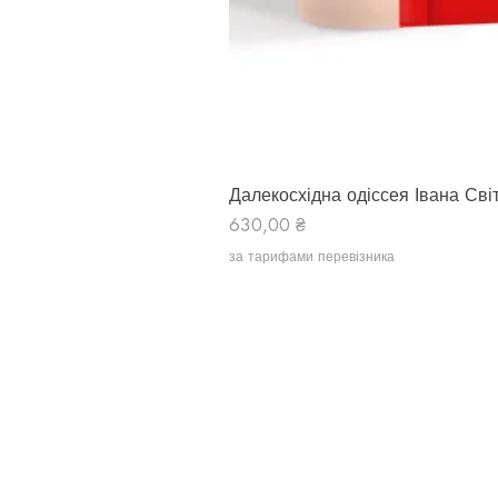
Далекосхідна одіссея Івана Сві
Ціна
630,00 ₴
за тарифами перевізника