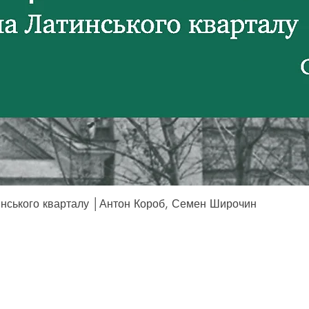
Швидкий перегляд
инського кварталу │Антон Короб, Семен Широчин